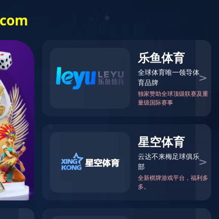
服务热线：
13616255959
服务流程
合作伙伴
乐鱼（中国）
Process
Cooperation
Contact