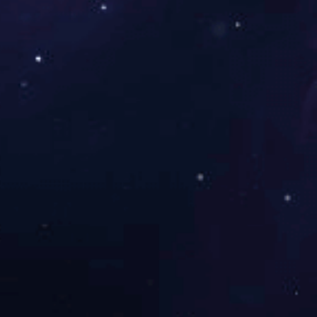
面料缩水定型乐鱼（中国）-买小型预缩定型乐鱼
服装乐鱼（中国）械
面料缩水定型乐鱼（中国），买小型预缩定型乐鱼（中国）
鱼官方网页版成立于2008-05-22，拥有可靠的产品服务
缩定型乐鱼（中国）拥有用户需求的...