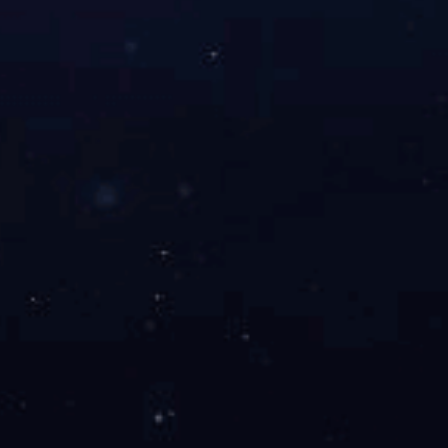
查看更多
在线留言
MESSAGE
路427号
司简介
|
厂房风貌
|
产品展示
|
最新资讯
|
服务流程
|
合作伙伴
|
乐
CopyRight © 2025 乐鱼官方网页版
All Rights Revered
苏ICP备19023878号-