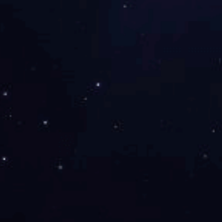
乐鱼官方网页版
联系人：俞总
联系我们
手乐鱼（中国）：13616255959
网址：www.abhrc.com
CONTACT US
地址：江苏省苏州市吴江区盛泽镇盛平
首页
|
公