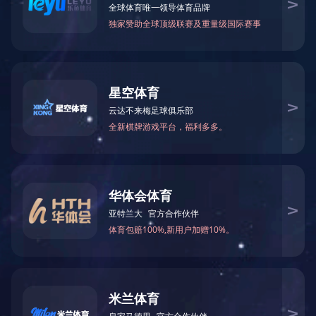
B型切边分条乐鱼（中国）
多功能上卷（退卷）乐鱼（中国）
159型卷验乐鱼（中国）
159型卷验乐鱼（中国）
恒张力自动放卷乐鱼（中国）
烘干乐鱼（中国）
上卷退卷摆布乐鱼（中国）
退卷乐鱼（中国）系列
159型卷验乐鱼（中国）
159型卷验乐鱼（中国）
验布分切乐鱼（中国）
3200型卷验乐鱼（中国）
3200型卷验乐鱼（中国）
大卷径验布乐鱼（中国）
大型检验切边乐鱼（中国）
无张力多功能验布乐鱼（中国）
色标定位分切乐鱼（中国）
3200型卷验乐鱼（中国）
3200型卷验乐鱼（中国）
A型切边分切乐鱼（中国）
A型切边分切乐鱼（中国）