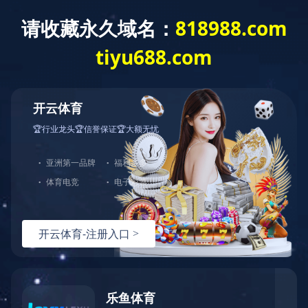
首页
公司简介
厂房风貌
产品展示
最新资讯
服务流程
产品展示
合作伙伴
159型验布打卷乐鱼（中国）
你所在的位置：网站首页>产品展示
乐鱼（中国）
3200型验布乐鱼（中国）
A型切边分切乐鱼（中国）